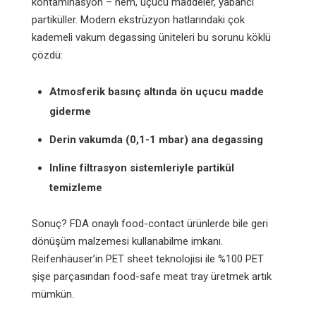
kontaminasyon – nem, uçucu maddeler, yabancı
partiküller. Modern ekstrüzyon hatlarındaki çok
kademeli vakum degassing üniteleri bu sorunu köklü
çözdü:
Atmosferik basınç altında ön uçucu madde
giderme
Derin vakumda (0,1-1 mbar) ana degassing
Inline filtrasyon sistemleriyle partikül
temizleme
Sonuç? FDA onaylı food-contact ürünlerde bile geri
dönüşüm malzemesi kullanabilme imkanı.
Reifenhäuser’in PET sheet teknolojisi ile %100 PET
şişe parçasından food-safe meat tray üretmek artık
mümkün.