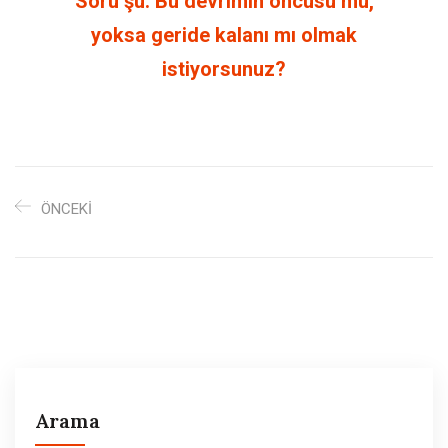
Soru şu: Bu devrimin öncüsü mü,
yoksa geride kalanı mı olmak
istiyorsunuz?
ÖNCEKI
Arama