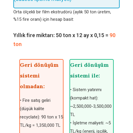
Orta ölçekli bir film ekstrudörü (aylık 50 ton üretim,
%15 fire oranı) için hesap basit:
Yıllık fire miktarı: 50 ton x 12 ay x 0,15 =
90
ton
Geri dönüşüm
Geri dönüşüm
sistemi
sistemi ile:
olmadan:
• Sistem yatırımı
(kompakt hat):
• Fire satış geliri
~2,500,000-3,500,000
(düşük kalite
TL
recyclate): 90 ton x 15
• İşletme maliyeti: ~5
TL/kg = 1,350,000 TL
TL/kg (enerji, işçilik,