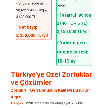
• Virgin madde alım:
bakım)
90 ton x 40 TL/kg =
• Tasarruf: 90 ton
3,600,000 TL
x (40 TL – 5 TL) =
• Net kayıp:
3,150,000 TL/yıl
2,250,000 TL/yıl
• Yatırım geri
ödeme süresi:
10-13 ay
Türkiye'ye Özel Zorluklar
ve Çözümler
Zorluk 1: “Geri Dönüşüm Kaliteyi Düşürür”
Algısı
Gerçek:
1990’larda haklı bir endişeydi, 2024’te